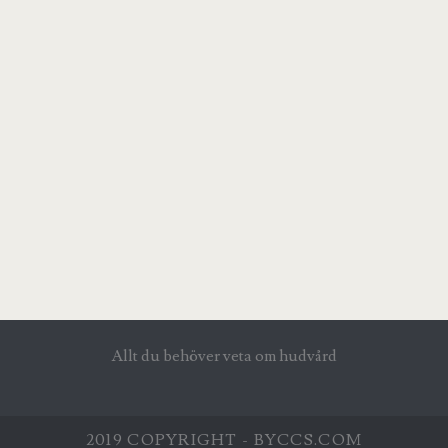
Allt du behöver veta om hudvård
2019 COPYRIGHT - BYCCS.COM