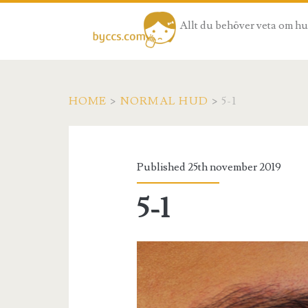
Allt du behöver veta om h
HOME
>
NORMAL HUD
>
5-1
Published 25th november 2019
5-1