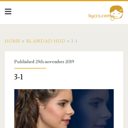
HOME
>
BLANDAD HUD
>
3-1
Published 25th november 2019
3-1