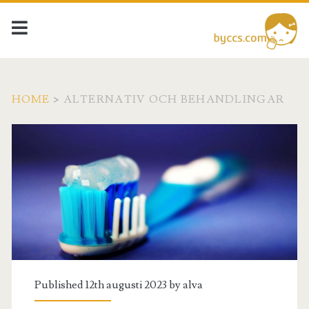
HOME
>
ALTERNATIV OCH BEHANDLINGAR
Kategori:
<span>Alternativ
och
behandlingar</span>
Published 12th augusti 2023 by
alva