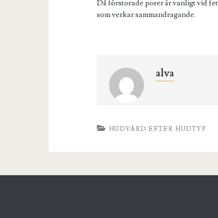
Då förstorade porer är vanligt vid fe
som verkar sammandragande.
alva
HUDVÅRD EFTER HUDTYP