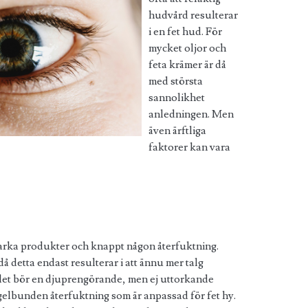
hudvård resulterar
i en fet hud. För
mycket oljor och
feta krämer är då
med största
sannolikhet
anledningen. Men
även ärftliga
faktorer kan vara
tarka produkter och knappt någon återfuktning.
då detta endast resulterar i att ännu mer talg
llet bör en djuprengörande, men ej uttorkande
elbunden återfuktning som är anpassad för fet hy.