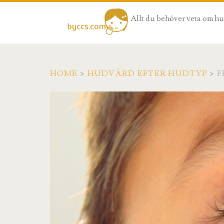
Allt du behöver veta om h
HOME
>
HUDVÅRD EFTER HUDTYP
>
F