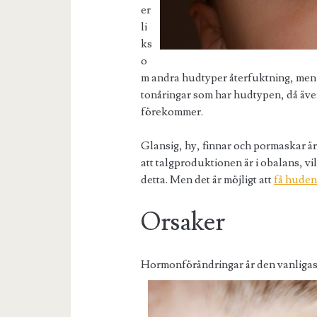
er
li
ks
o
m andra hudtyper återfuktning, men 
tonåringar som har hudtypen, då äv
förekommer.
Glansig, hy, finnar och pormaskar är
att talgproduktionen är i obalans, vi
detta. Men det är möjligt att
få huden
Orsaker
Hormonförändringar är den vanligast