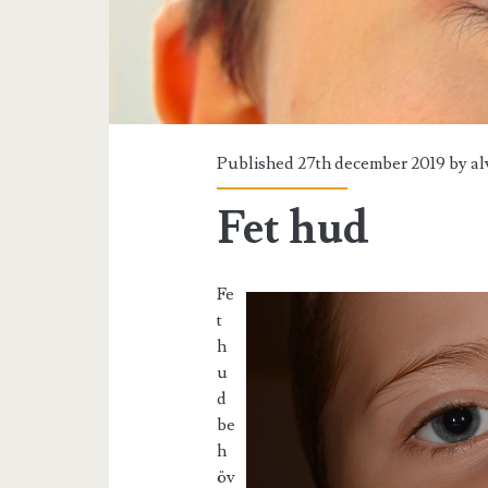
Published 27th december 2019 by
al
Fet hud
Fe
t
h
u
d
be
h
öv