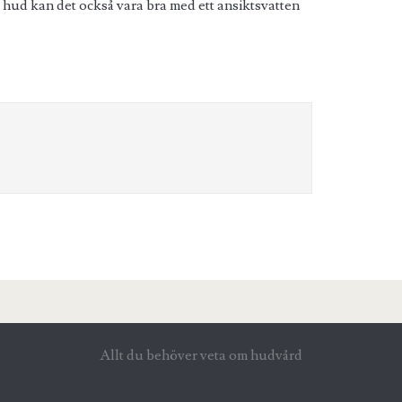
t hud kan det också vara bra med ett ansiktsvatten
Allt du behöver veta om hudvård