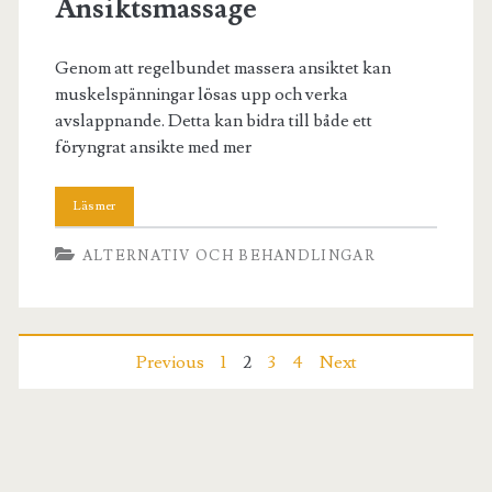
Ansiktsmassage
Genom att regelbundet massera ansiktet kan
muskelspänningar lösas upp och verka
avslappnande. Detta kan bidra till både ett
föryngrat ansikte med mer
ALTERNATIV OCH BEHANDLINGAR
Sidnumrering
Previous
1
2
3
4
Next
för
inlägg