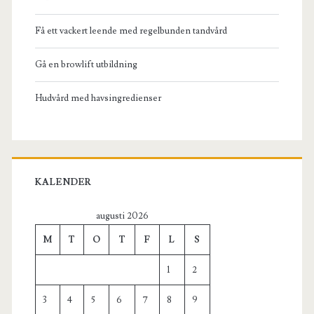
Få ett vackert leende med regelbunden tandvård
Gå en browlift utbildning
Hudvård med havsingredienser
KALENDER
augusti 2026
M
T
O
T
F
L
S
1
2
3
4
5
6
7
8
9