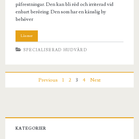
påfrestningar. Den kan bli röd och irriterad vid
enbart beröring. Den som har en känslig hy
behöver
SPECIALISERAD HUDVÅRD
Sidnumrering
Previous
1
2
3
4
Next
för
inlägg
Primary
Sidebar
KATEGORIER