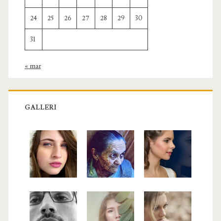
24
25
26
27
28
29
30
31
« mar
GALLERI